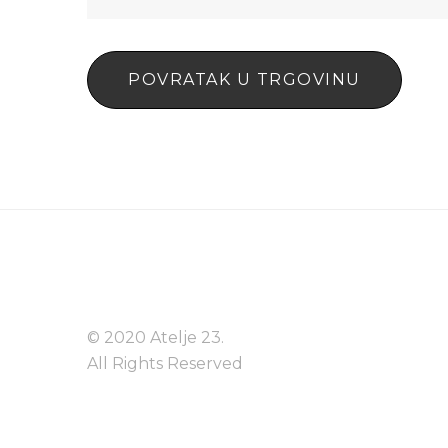
POVRATAK U TRGOVINU
© 2020 Atelje 23.
All Rights Reserved