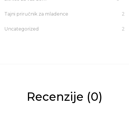
Tajni priručnik za mladence
2
Uncategorized
2
Recenzije (0)