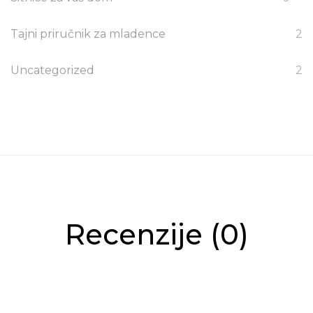
Tajni priručnik za mladence
2
Uncategorized
2
Recenzije (0)