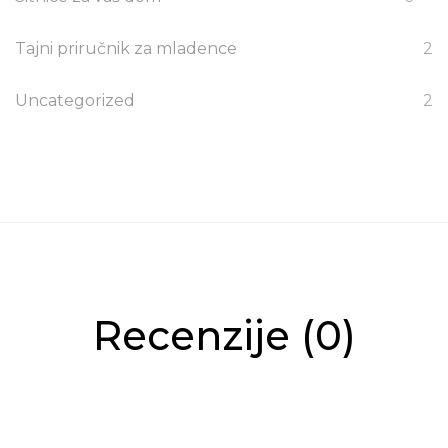
Tajni priručnik za mladence
2
Uncategorized
2
Recenzije (0)