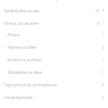
Sandra slika za vas
35
Sitnice za vaš dom
6
Police
1
Ramovi za slike
2
Sitnice za kuhinju
1
Štipaljkice za slike
1
Tajni priručnik za mladence
2
Uncategorized
2