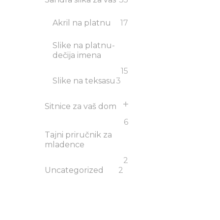
Akril na platnu
17
Slike na platnu-
dečija imena
15
Slike na teksasu
3
Sitnice za vaš dom
6
Tajni priručnik za
mladence
2
Uncategorized
2