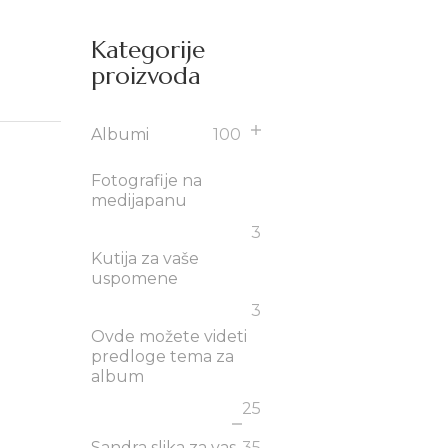
Kategorije
proizvoda
Albumi
100
Fotografije na
medijapanu
3
Kutija za vaše
uspomene
3
Ovde možete videti
predloge tema za
album
25
Sandra slika za vas
35