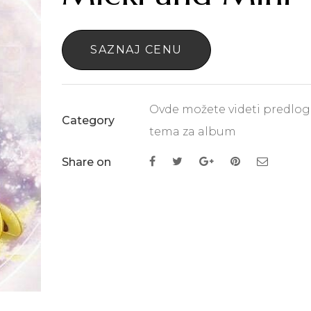
SAZNAJ CENU
Ovde možete videti predlo
Category
tema za album
Share on