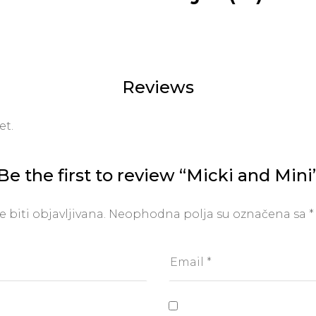
Reviews
et.
Be the first to review “Micki and Mini
 biti objavljivana.
Neophodna polja su označena sa
*