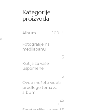
Kategorije
proizvoda
Albumi
100
ge
Fotografije na
medijapanu
3
Kutija za vaše
uspomene
3
Ovde možete videti
predloge tema za
album
25
Sandra slika za vas
35