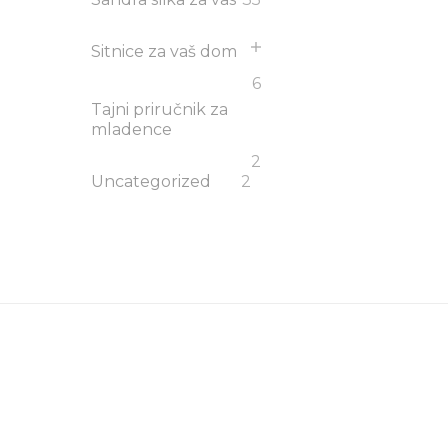
Sitnice za vaš dom
6
Tajni priručnik za
mladence
2
Uncategorized
2